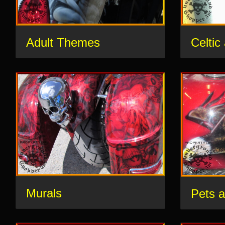
Adult Themes
Celtic
Murals
Pets 