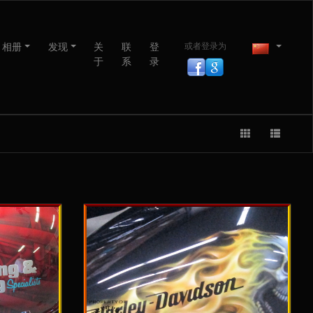
相册
发现
关
联
登
或者登录为
于
系
录